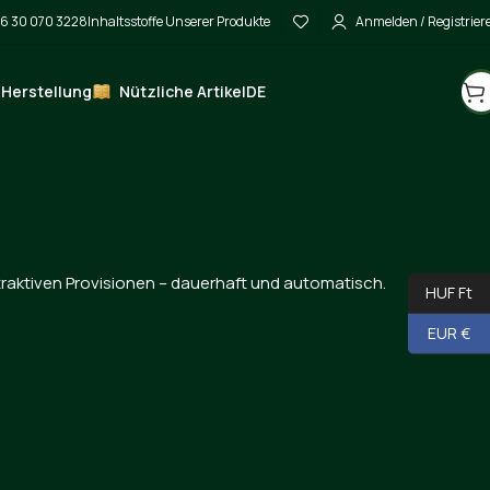
6 30 070 3228
Inhaltsstoffe Unserer Produkte
Anmelden / Registrier
 Herstellung
Nützliche Artikel
DE
traktiven Provisionen – dauerhaft und automatisch.
HUF Ft
EUR €