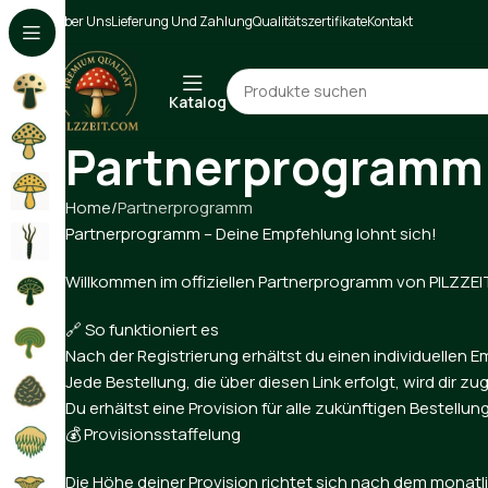
Über Uns
Lieferung Und Zahlung
Qualitätszertifikate
Kontakt
Katalog
Partnerprogramm
Home
Partnerprogramm
Partnerprogramm – Deine Empfehlung lohnt sich!
Willkommen im offiziellen Partnerprogramm von PILZZEIT
🔗 So funktioniert es
Nach der Registrierung erhältst du einen individuellen E
Jede Bestellung, die über diesen Link erfolgt, wird dir z
Du erhältst eine Provision für alle zukünftigen Bestellu
💰 Provisionsstaffelung
Die Höhe deiner Provision richtet sich nach dem monat