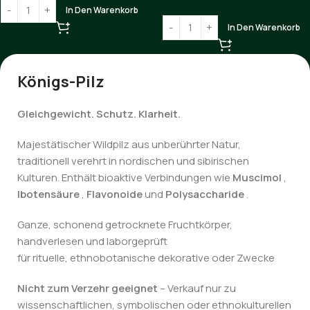
€
0.00
In Den Warenkorb
In Den Warenkorb
Königs-Pilz
Gleichgewicht. Schutz. Klarheit.
Majestätischer Wildpilz aus unberührter Natur,
traditionell verehrt in nordischen und sibirischen
Kulturen. Enthält bioaktive Verbindungen wie
Muscimol
,
Ibotensäure
,
Flavonoide
und
Polysaccharide
.
Ganze, schonend getrocknete Fruchtkörper,
handverlesen und laborgeprüft
für rituelle, ethnobotanische dekorative oder Zwecke
Nicht zum Verzehr geeignet
– Verkauf nur zu
wissenschaftlichen, symbolischen oder ethnokulturellen