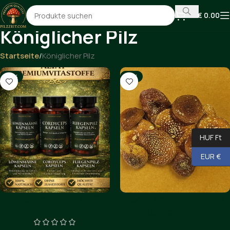
€
0.00
Königlicher Pilz
Startseite
Königlicher Pilz
-19%
-12%
HUF Ft
EUR €
3 Dosen für nur 85 €
Königlicher Fliegenpillz
Kappen 100g.