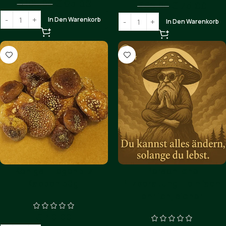
€
85.00
€
105.00
€
75.00
€
85.00
In Den Warenkorb
In Den Warenkorb
Königs-Fliegenpilz
Persönliche
Kappen 50g.
Pilzberatung – einfach,
ehrlich, sicher
€
40.00