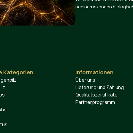
beeindruckenden biologisch
e Kategorien
Informationen
egenpilz
Über uns
ilz
Lieferung und Zahlung
ps
Qualitätszertifikate
Partnerprogramm
ähne
otus