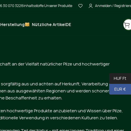
6 30 070 3228
Inhaltsstoffe Unserer Produkte
Anmelden / Registrier
 Herstellung
Nützliche Artikel
DE
schaft an der Vielfalt natürlicher Pilze und hochwertiger
HUF Ft
sorgfältig aus und achten auf Herkunft, Verarbeitung und
EUR €
ammen aus ausgewählten Regionen und werden schonend
che Beschaffenheit zu erhalten.
ierten hochwertige Produkte anzubieten und Wissen über Pilze,
aditionelle Verwendung in verschiedenen Kulturen zu teilen.
inierenden Teil der Natur – mit einer langen Tradition und einer