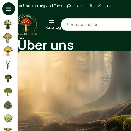
Über Uns
Lieferung Und Zahlung
Qualitätszertifikate
Kontakt
Katalog
Über uns
Home
Über uns