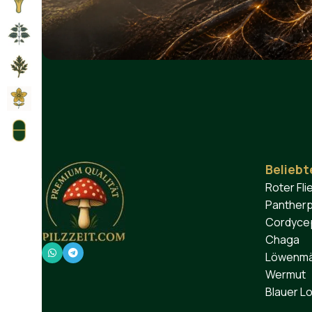
Beliebt
Roter Fli
Pantherp
Cordyce
Chaga
Löwenm
Wermut
Blauer L