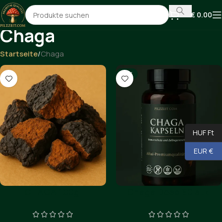
€
0.00
Chaga
Startseite
Chaga
-17%
HUF Ft
EUR €
CHAGA 100g.
Chaga Dose 90 stk.