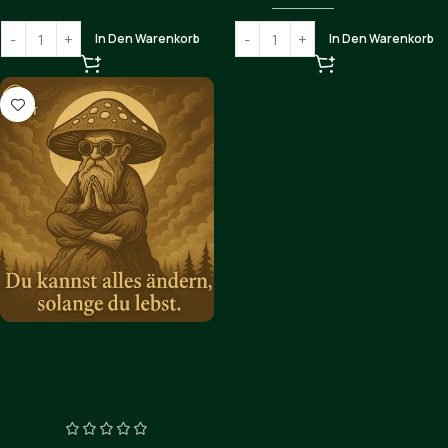
€
30.00
€
25.00
€
30.00
In Den Warenkorb
In Den Warenkorb
Persönliche
Pilzberatung – einfach,
ehrlich, sicher