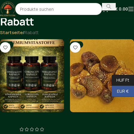
€
0.00
Rabatt
Startseite
Rabatt
-19%
-12%
HUF Ft
EUR €
3 Dosen für nur 85 €
Königlicher Fliegenpillz
Kappen 100g.