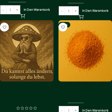
€
85.00
€
105.00
€
75.00
€
85.00
In Den Warenkorb
In Den Warenkorb
-38%
Persönliche
Roter Fliegenpilz Pulver
Pilzberatung – einfach,
50g.
ehrlich, sicher
€
25.00
€
40.00
In Den Warenkorb