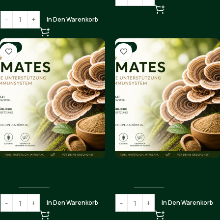
€
0.00
In Den Warenkorb
-14%
-14%
Trametes Extrakt 100g.
Trametes Pulver 100g.
€
30.00
€
30.00
€
35.00
€
35.00
In Den Warenkorb
In Den Warenkorb