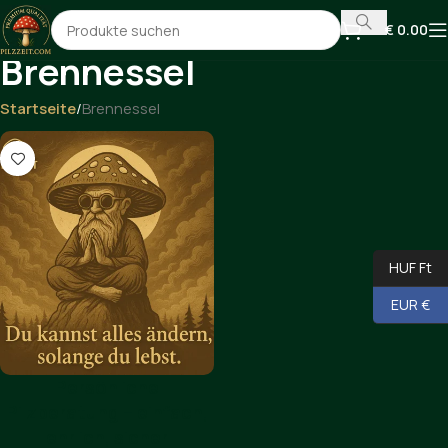
€
0.00
Brennessel
Startseite
Brennessel
HUF Ft
EUR €
Persönliche
Pilzberatung – einfach,
ehrlich, sicher