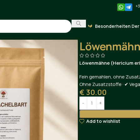
+3
Besonderheiten Der
Startseite
Löwenmähne
Lö
Löwenmähne
Löwenmähne (Hericium er
Fein gemahlen, ohne Zusatz
Ohne Zusatzstoffe · ✔ Vega
€
30.00
Add to wishlist