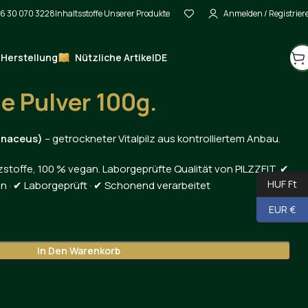
6 30 070 3228
Inhaltsstoffe Unserer Produkte
Anmelden / Registrier
 Herstellung
Nützliche Artikel
DE
wenmähne Pulver 100g.
 Pulver 100g.
inaceus)
– getrockneter Vitalpilz aus kontrolliertem Anbau.
stoffe, 100 % vegan. Laborgeprüfte Qualität von PILZZEIT. ✔
HUF Ft
n · ✔ Laborgeprüft · ✔ Schonend verarbeitet
EUR €
In Den Warenkorb