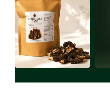
Morchella 100g Pulver
P
€
30.00
In Den Warenkorb
-18%
-25%