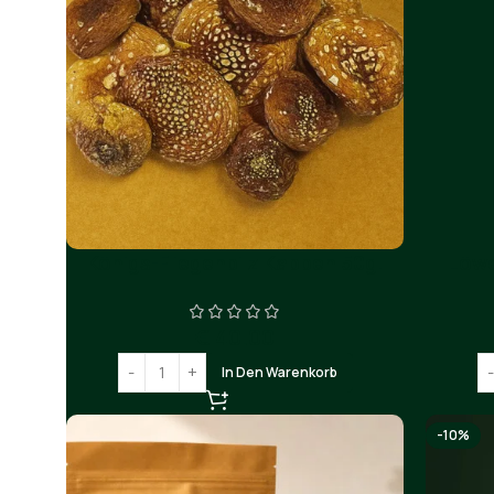
Königs-Fliegenpilz Kappen 50g.
Löwe
€
40.00
In Den Warenkorb
-10%