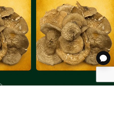
 100g. Altai
Pantherpilz Kappen 200g. Altai
€
165.00
€
220.00
5.00
In Den Warenkorb
 Warenkorb
-10%