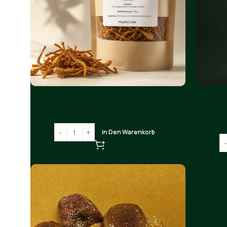
Cordyceps militaris ganz 100g.
€
30.00
In Den Warenkorb