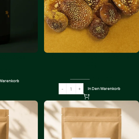
0St. Dose
Königlicher Fliegenpillz Kappen
100g.
0.00
€
75.00
€
85.00
 Warenkorb
In Den Warenkorb