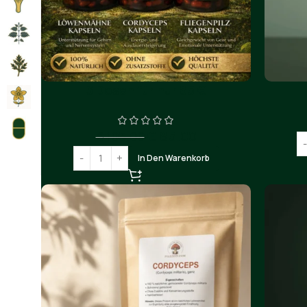
3 Dosen für nur 85 €
€
85.00
€
105.00
In Den Warenkorb