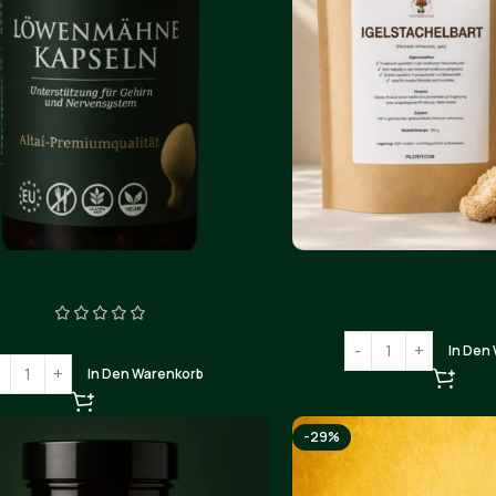
nmähne + Mycelium Dose
Löwenmähne ga
€
30.0
€
30.00
In Den
In Den Warenkorb
-29%