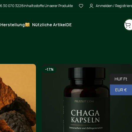
6 30 070 3228
Inhaltsstoffe Unserer Produkte
Anmelden / Registrier
 Herstellung
Nützliche Artikel
DE
-17%
HUF Ft
EUR €