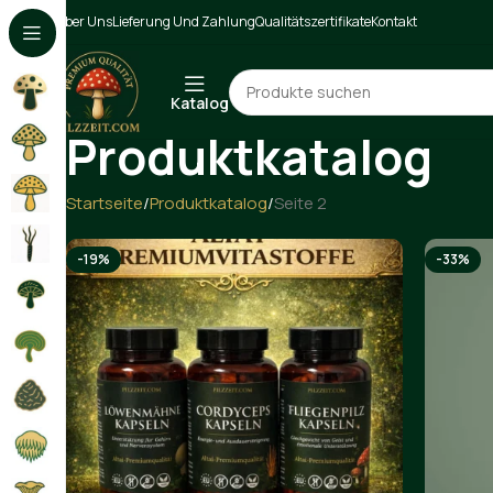
Über Uns
Lieferung Und Zahlung
Qualitätszertifikate
Kontakt
Katalog
Produktkatalog
Startseite
Produktkatalog
Seite 2
-19%
-33%