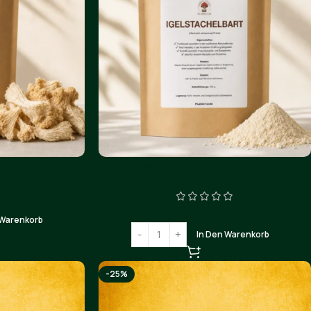
nz 100g.
Löwenmähne Pulver 100g.
0
€
30.00
 Warenkorb
In Den Warenkorb
-25%