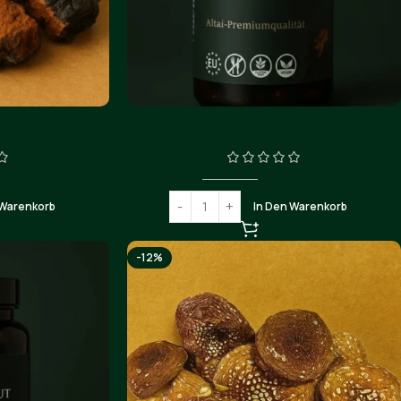
0g.
Chaga Dose 90 stk.
0
€
25.00
€
30.00
 Warenkorb
In Den Warenkorb
-12%