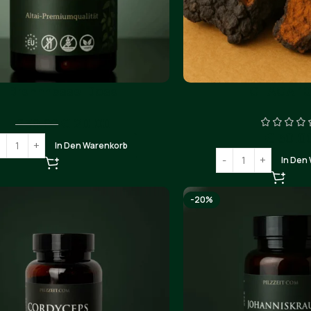
Brennnessel Dose
CHAGA 10
€
20.00
€
30.00
€
30.0
In Den Warenkorb
In Den
-20%