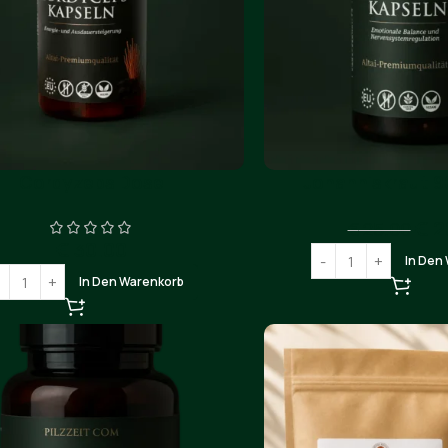
Cordyzeps Dose
Johanniskraut 9
€
2
€
25.00
€
30.00
In Den
In Den Warenkorb