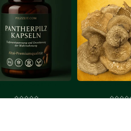
antherpilz Dose 90 Stk.
Pantherpilz Kappen
€
65.00
€
8
€
72.00
€
120.00
In Den Warenkorb
In Den
-18%