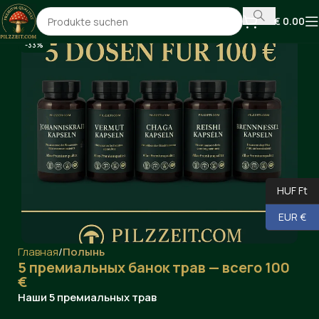
€
0.00
-33%
HUF Ft
EUR €
Главная
Полынь
5 премиальных банок трав — всего 100
€
Наши 5 премиальных трав