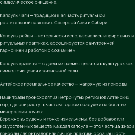
символическое очищение.
Капсулы чаги — традиционная часть ритуальной
растительной практики в Северной Азии и Сибири.
Капсулы рейши — исторически использовались в природных и
ритуальных практиках, ассоциируются с внутренней
гармонией и работой с сознанием.
Капсулы крапивы — с древних времён ценятся в культурах как
символ очищения и жизненной силы.
Алтайское премиальное качество — напрямую из природы
Наши травы происходят из нетронутых регионов Алтайских
гор, где они растут в чистом горном воздухе и на богатых
минералами почвах.
Бережно высушены и тонко измельчены, без добавок или
искусственных веществ. Каждая капсула — это частица живой
природы для ритуалов или личной практики осознанности.