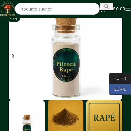
€
0.00
-17%
HUF Ft
EUR €