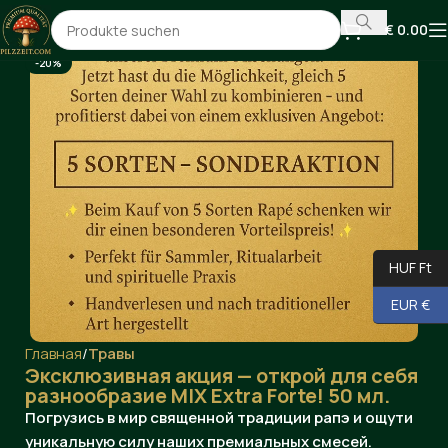
€
0.00
-20%
HUF Ft
EUR €
Главная
Травы
Эксклюзивная акция — открой для себя
разнообразие MIX Extra Forte! 50 мл.
Погрузись в мир священной традиции рапэ и ощути
уникальную силу наших премиальных смесей.