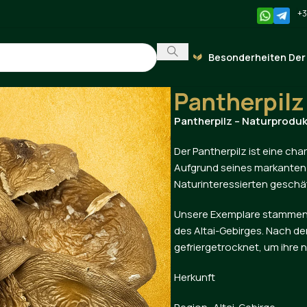
+3
Besonderheiten Der
Startseite
Panther Pilz
Pant
Pantherpilz
Pantherpilz – Naturproduk
Der Pantherpilz ist eine ch
Aufgrund seines markanten 
Naturinteressierten geschä
Unsere Exemplare stammen 
des Altai-Gebirges. Nach de
gefriergetrocknet, um ihre 
Herkunft