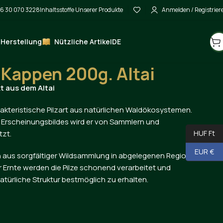
6 30 070 3228
Inhaltsstoffe Unserer Produkte
Anmelden / Registrier
 Herstellung
Nützliche Artikel
DE
herpilz Kappen 200g. Altai
 Kappen 200g. Altai
t aus dem Altai
arakteristische Pilzart aus natürlichen Waldökosystemen.
Erscheinungsbildes wird er von Sammlern und
tzt.
HUF Ft
EUR €
aus sorgfältiger Wildsammlung in abgelegenen Regionen
r Ernte werden die Pilze schonend verarbeitet und
natürliche Struktur bestmöglich zu erhalten.